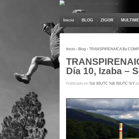
Inicio
BLOG
ZIGOR
MULTIME
Inicio
›
Blog
›
TRANSPIRENAICA By COMPRE
TRANSPIRENAI
Día 10, Izaba – 
Publicado en
%d 30UTC %B 30UTC %Y
p