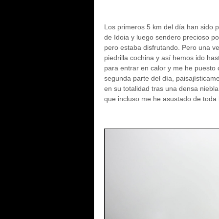
Los primeros 5 km del día han sido pr
de Idoia y luego sendero precioso po
pero estaba disfrutando. Pero una ve
piedrilla cochina y así hemos ido has
para entrar en calor y me he puesto 
segunda parte del día, paisajísticam
en su totalidad tras una densa nieb
que incluso me he asustado de toda 