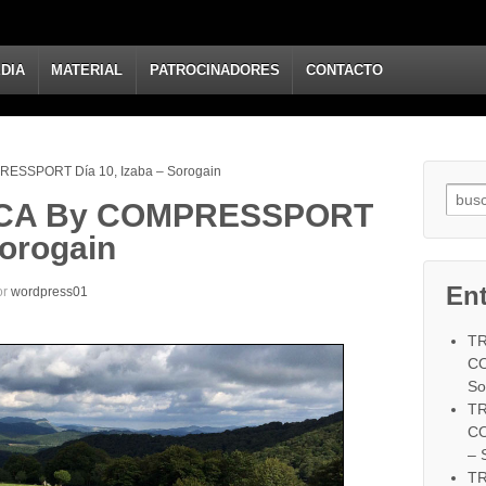
DIA
MATERIAL
PATROCINADORES
CONTACTO
SSPORT Día 10, Izaba – Sorogain
CA By COMPRESSPORT
Sorogain
Ent
or
wordpress01
TR
CO
So
TR
CO
– 
TR