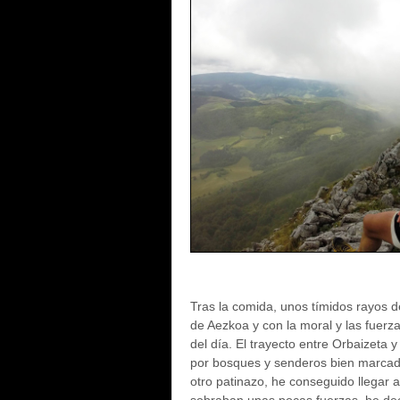
Tras la comida, unos tímidos rayos de
de Aezkoa y con la moral y las fuerz
del día. El trayecto entre Orbaizeta 
por bosques y senderos bien marcado
otro patinazo, he conseguido llegar 