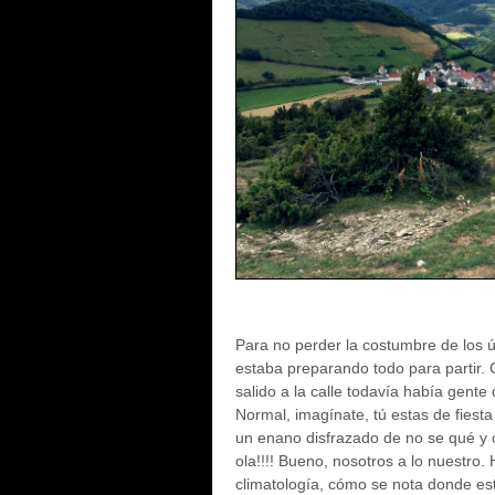
Para no perder la costumbre de los ú
estaba preparando todo para partir. 
salido a la calle todavía había gente
Normal, imagínate, tú estas de fiesta
un enano disfrazado de no se qué y
ola!!!! Bueno, nosotros a lo nuestro.
climatología, cómo se nota donde 