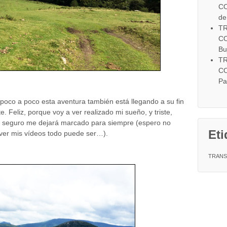
CO
de
TR
CO
Bu
TR
CO
Pa
poco a poco esta aventura también está llegando a su fin
te. Feliz, porque voy a ver realizado mi sueño, y triste,
e seguro me dejará marcado para siempre (espero no
Eti
s ver mis vídeos todo puede ser…).
TRANS